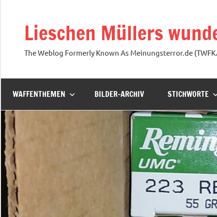
Zum
Inhalt
Lieschen Müllers wunde
springen
The Weblog Formerly Known As Meinungsterror.de (TWF
WAFFENTHEMEN
BILDER-ARCHIV
STICHWORTE