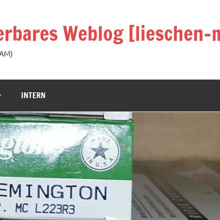
rbares Weblog [lieschen-m
KAM)
INTERN