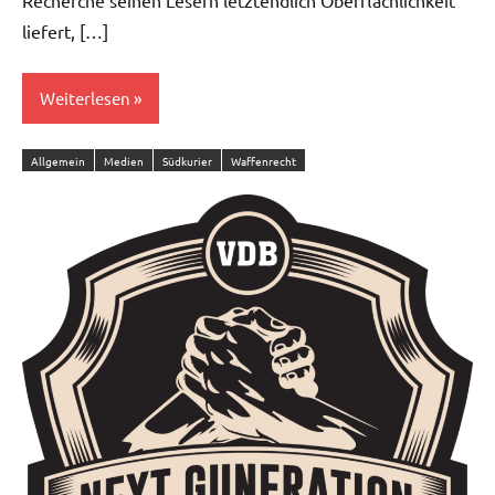
Recherche seinen Lesern letztendlich Oberflächlichkeit
liefert, […]
Weiterlesen
Allgemein
Medien
Südkurier
Waffenrecht