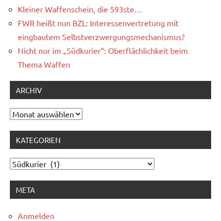
Kleiner Waffenschein, die 593ste…
FWR heißt nun BZL: Interessenvertretung mit
eingbautem Selbstverzwergungsmechanismus?
Nicht nur im „Südkurier“: Oberflächlichkeit beim
Thema Waffen
ARCHIV
Archiv
KATEGORIEN
Kategorien
META
Anmelden