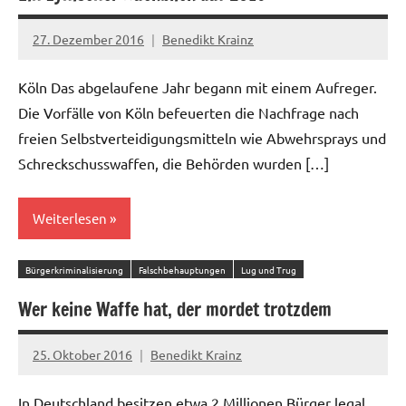
27. Dezember 2016
Benedikt Krainz
10
Kommentare
Köln Das abgelaufene Jahr begann mit einem Aufreger.
Die Vorfälle von Köln befeuerten die Nachfrage nach
freien Selbstverteidigungsmitteln wie Abwehrsprays und
Schreckschusswaffen, die Behörden wurden […]
Weiterlesen
Bürgerkriminalisierung
Falschbehauptungen
Lug und Trug
Wer keine Waffe hat, der mordet trotzdem
25. Oktober 2016
Benedikt Krainz
4
Kommentare
In Deutschland besitzen etwa 2 Millionen Bürger legal