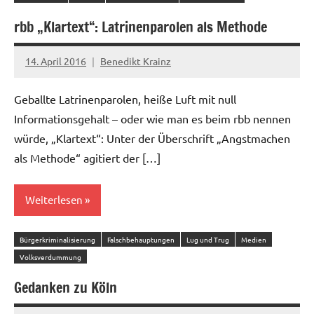
rbb „Klartext“: Latrinenparolen als Methode
14. April 2016
Benedikt Krainz
Ein
Kommentar
Geballte Latrinenparolen, heiße Luft mit null
Informationsgehalt – oder wie man es beim rbb nennen
würde, „Klartext“: Unter der Überschrift „Angstmachen
als Methode“ agitiert der […]
Weiterlesen
Bürgerkriminalisierung
Falschbehauptungen
Lug und Trug
Medien
Volksverdummung
Gedanken zu Köln