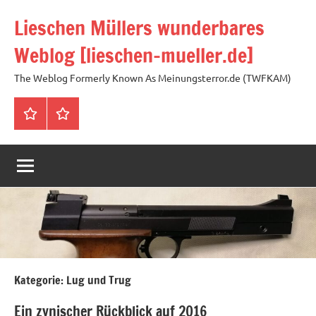
Zum
Lieschen Müllers wunderbares
Inhalt
springen
Weblog [lieschen-mueller.de]
The Weblog Formerly Known As Meinungsterror.de (TWFKAM)
Impressum
Datenschutzerklärung
Kategorie:
Lug und Trug
Ein zynischer Rückblick auf 2016