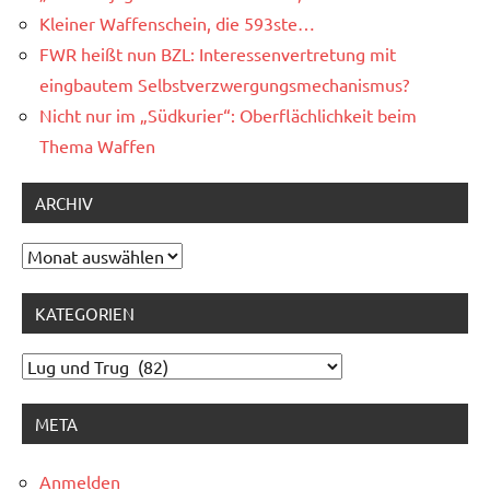
Kleiner Waffenschein, die 593ste…
FWR heißt nun BZL: Interessenvertretung mit
eingbautem Selbstverzwergungsmechanismus?
Nicht nur im „Südkurier“: Oberflächlichkeit beim
Thema Waffen
ARCHIV
Archiv
KATEGORIEN
Kategorien
META
Anmelden