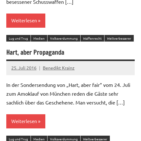
besessener Schusswaffen […]
Weiterlesen
Lug und Trug
Medien
Volksverdummung
Waffenrecht
Weltverbesserer
Hart, aber Propaganda
25. Juli 2016
Benedikt Krainz
In der Sondersendung von „Hart, aber fair“ vom 24. Juli
zum Amoklauf von München reden die Gäste sehr
sachlich über das Geschehene. Man versucht, die […]
Weiterlesen
Lug und Trug
Medien
Volksverdummung
Weltverbesserer