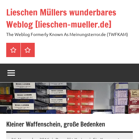
Zum
Lieschen Müllers wunderbares
Inhalt
springen
Weblog [lieschen-mueller.de]
The Weblog Formerly Known As Meinungsterror.de (TWFKAM)
Impressum
Datenschutzerklärung
Kleiner Waffenschein, große Bedenken