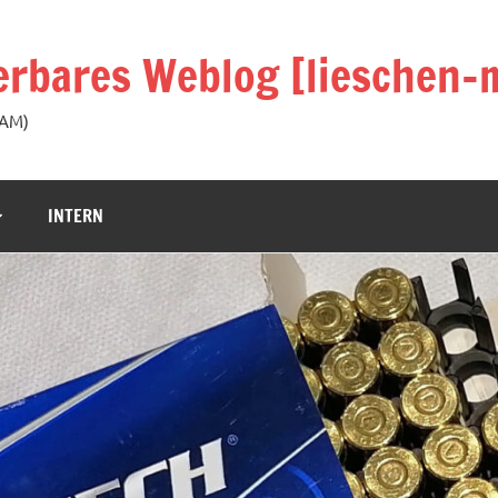
rbares Weblog [lieschen-m
KAM)
INTERN