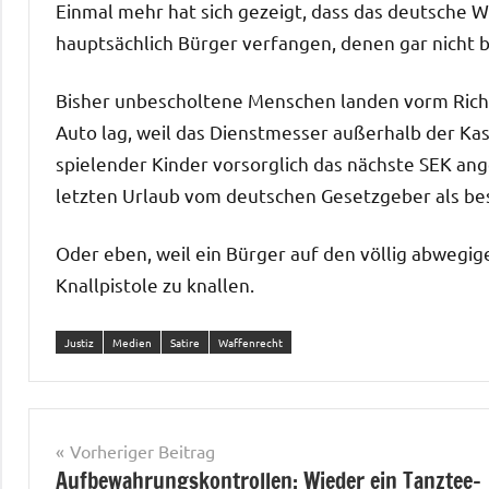
Einmal mehr hat sich gezeigt, dass das deutsche Waf
hauptsächlich Bürger verfangen, denen gar nicht b
Bisher unbescholtene Menschen landen vorm Richt
Auto lag, weil das Dienstmesser außerhalb der Ka
spielender Kinder vorsorglich das nächste SEK an
letzten Urlaub vom deutschen Gesetzgeber als be
Oder eben, weil ein Bürger auf den völlig abwegi
Knallpistole zu knallen.
Justiz
Medien
Satire
Waffenrecht
Beitragsnavigation
Vorheriger Beitrag
Aufbewahrungskontrollen: Wieder ein Tanztee-