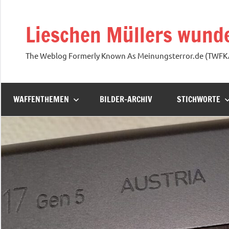
Zum
Inhalt
Lieschen Müllers wunde
springen
The Weblog Formerly Known As Meinungsterror.de (TWF
WAFFENTHEMEN
BILDER-ARCHIV
STICHWORTE