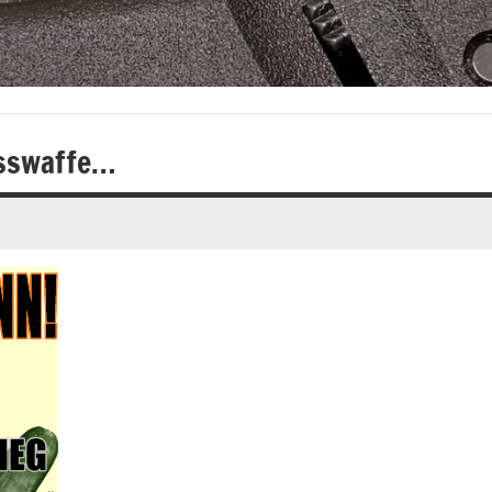
usswaffe…