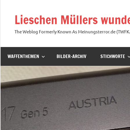
Zum
Inhalt
Lieschen Müllers wunde
springen
The Weblog Formerly Known As Meinungsterror.de (TWF
WAFFENTHEMEN
BILDER-ARCHIV
STICHWORTE