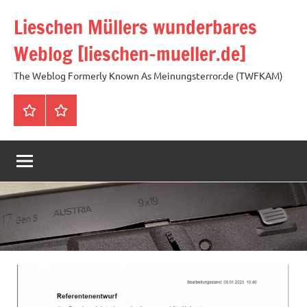
Zum
Lieschen Müllers wunderbares
Inhalt
springen
Weblog [lieschen-mueller.de]
The Weblog Formerly Known As Meinungsterror.de (TWFKAM)
Impressum
Datenschutzerklärung