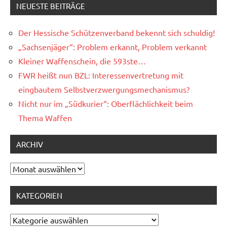
NEUESTE BEITRÄGE
Der Hessische Schützenverband bekennt sich schuldig!
„Sachsenjäger“: Problem erkannt, Problem verkannt
Kleiner Waffenschein, die 593ste…
FWR heißt nun BZL: Interessenvertretung mit
eingbautem Selbstverzwergungsmechanismus?
Nicht nur im „Südkurier“: Oberflächlichkeit beim
Thema Waffen
ARCHIV
Archiv
KATEGORIEN
Kategorien