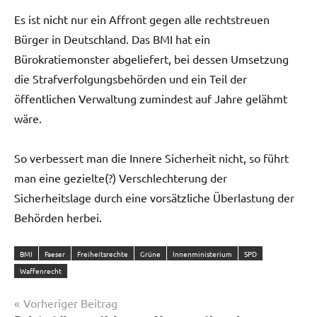
Es ist nicht nur ein Affront gegen alle rechtstreuen
Bürger in Deutschland. Das BMI hat ein
Bürokratiemonster abgeliefert, bei dessen Umsetzung
die Strafverfolgungsbehörden und ein Teil der
öffentlichen Verwaltung zumindest auf Jahre gelähmt
wäre.
So verbessert man die Innere Sicherheit nicht, so führt
man eine gezielte(?) Verschlechterung der
Sicherheitslage durch eine vorsätzliche Überlastung der
Behörden herbei.
BMI
Faeser
Freiheitsrechte
Grüne
Innenministerium
SPD
Waffenrecht
Beitragsnavigation
Vorheriger Beitrag