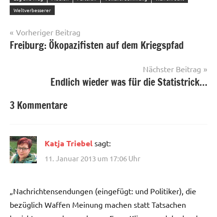
Weltverbesserer
Beitragsnavigation
Vorheriger Beitrag
Freiburg: Ökopazifisten auf dem Kriegspfad
Nächster Beitrag
Endlich wieder was für die Statistrick…
3 Kommentare
Katja Triebel
sagt:
11. Januar 2013 um 17:06 Uhr
„Nachrichtensendungen (eingefügt: und Politiker), die
bezüglich Waffen Meinung machen statt Tatsachen