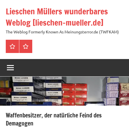
Zum
Lieschen Müllers wunderbares
Inhalt
springen
Weblog [lieschen-mueller.de]
The Weblog Formerly Known As Meinungsterror.de (TWFKAM)
Impressum
Datenschutzerklärung
Waffenbesitzer, der natürliche Feind des
Demagogen