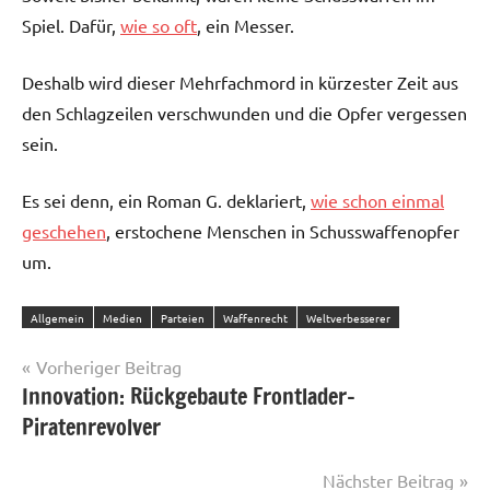
Spiel. Dafür,
wie so oft
, ein Messer.
Deshalb wird dieser Mehrfachmord in kürzester Zeit aus
den Schlagzeilen verschwunden und die Opfer vergessen
sein.
Es sei denn, ein Roman G. deklariert,
wie schon einmal
geschehen
, erstochene Menschen in Schusswaffenopfer
um.
Allgemein
Medien
Parteien
Waffenrecht
Weltverbesserer
Beitragsnavigation
Vorheriger Beitrag
Innovation: Rückgebaute Frontlader-
Piratenrevolver
Nächster Beitrag