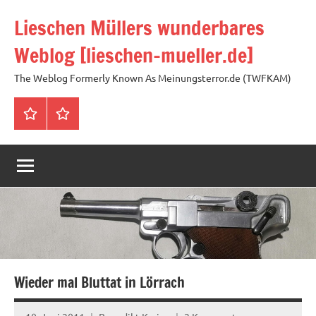
Zum
Lieschen Müllers wunderbares
Inhalt
springen
Weblog [lieschen-mueller.de]
The Weblog Formerly Known As Meinungsterror.de (TWFKAM)
Impressum
Datenschutzerklärung
Wieder mal Bluttat in Lörrach