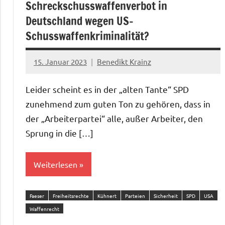
Schreckschusswaffenverbot in
Deutschland wegen US-
Schusswaffenkriminalität?
15. Januar 2023
Benedikt Krainz
Leider scheint es in der „alten Tante“ SPD
zunehmend zum guten Ton zu gehören, dass in
der „Arbeiterpartei“ alle, außer Arbeiter, den
Sprung in die […]
Weiterlesen
Faeser
Freiheitsrechte
Kühnert
Parteien
Sicherheit
SPD
USA
Waffenrecht