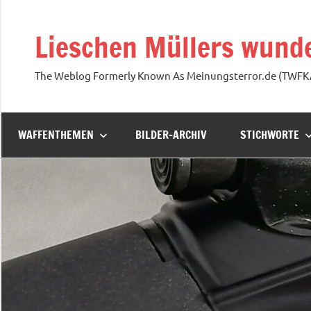
Zum
Inhalt
Lieschen Müllers wunde
springen
The Weblog Formerly Known As Meinungsterror.de (TWF
WAFFENTHEMEN
BILDER-ARCHIV
STICHWORTE