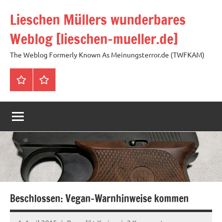
Zum
Lieschen Müllers wunderbares
Inhalt
springen
Weblog [lieschen-mueller.de]
The Weblog Formerly Known As Meinungsterror.de (TWFKAM)
Impressum
Datenschutzerklärung
Beschlossen: Vegan-Warnhinweise kommen