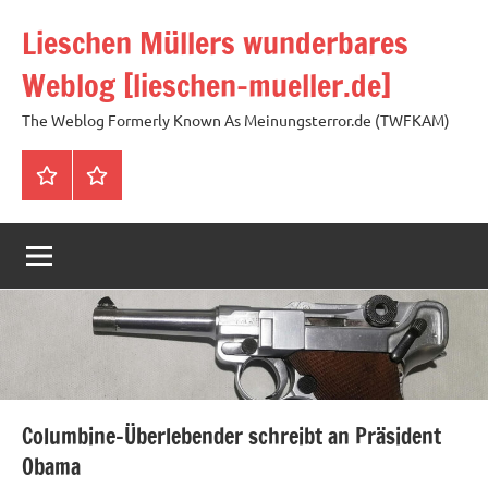
Zum
Lieschen Müllers wunderbares
Inhalt
springen
Weblog [lieschen-mueller.de]
The Weblog Formerly Known As Meinungsterror.de (TWFKAM)
Impressum
Datenschutzerklärung
Columbine-Überlebender schreibt an Präsident
Obama