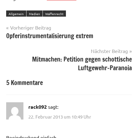
Allgemein
Medien
Waffenrecht
Beitragsnavigation
Vorheriger Beitrag
Opferinstrumentalisierung extrem
Nächster Beitrag
Mitmachen: Petition gegen schottische
Luftgewehr-Paranoia
5 Kommentare
rack092
sagt:
22. Februar 2013 um 10:49 Uhr
Beeindruckend einfach …