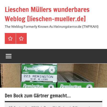
Zum
Lieschen Müllers wunderbares
Inhalt
springen
Weblog [lieschen-mueller.de]
The Weblog Formerly Known As Meinungsterror.de (TWFKAM)
Impressum
Datenschutzerklärung
Den Bock zum Gärtner gemacht…