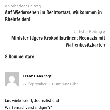
Beitragsnavigation
Vorheriger Beitrag
Auf Wiedersehen im Rechtsstaat, willkommen in
Rheinfelden!
Nächster Beitrag
Minister Jägers Krokodilstränen: Neonazis mit
Waffenbesitzkarten
8 Kommentare
Franz Gans
sagt:
27. September 2012 um 14:23 Uhr
lars winkelsdorf, Journalist und
Waffensachverständiger???