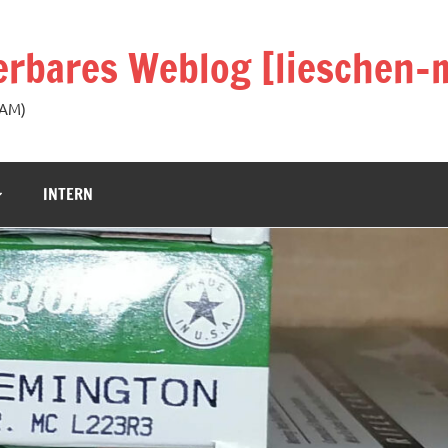
rbares Weblog [lieschen-m
KAM)
INTERN