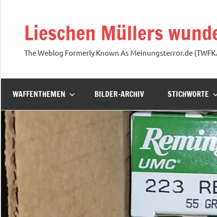
Zum
Inhalt
Lieschen Müllers wunde
springen
The Weblog Formerly Known As Meinungsterror.de (TWF
WAFFENTHEMEN
BILDER-ARCHIV
STICHWORTE