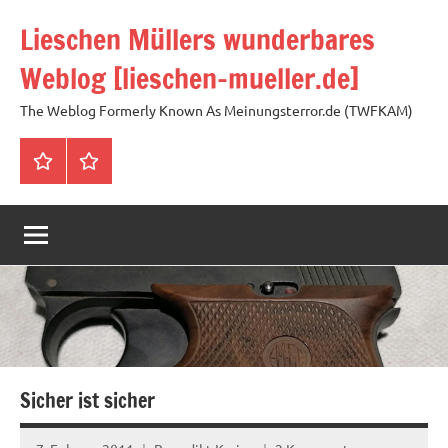
Zum
Lieschen Müllers wunderbares
Inhalt
springen
Weblog [lieschen-mueller.de]
The Weblog Formerly Known As Meinungsterror.de (TWFKAM)
Impressum
Datenschutzerklärung
Sicher ist sicher