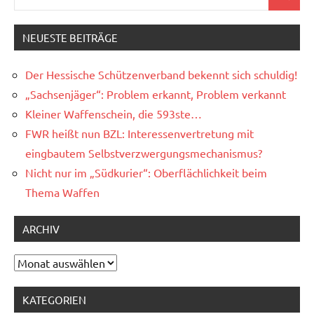
Suchen
nach:
NEUESTE BEITRÄGE
Der Hessische Schützenverband bekennt sich schuldig!
„Sachsenjäger“: Problem erkannt, Problem verkannt
Kleiner Waffenschein, die 593ste…
FWR heißt nun BZL: Interessenvertretung mit
eingbautem Selbstverzwergungsmechanismus?
Nicht nur im „Südkurier“: Oberflächlichkeit beim
Thema Waffen
ARCHIV
Archiv
KATEGORIEN