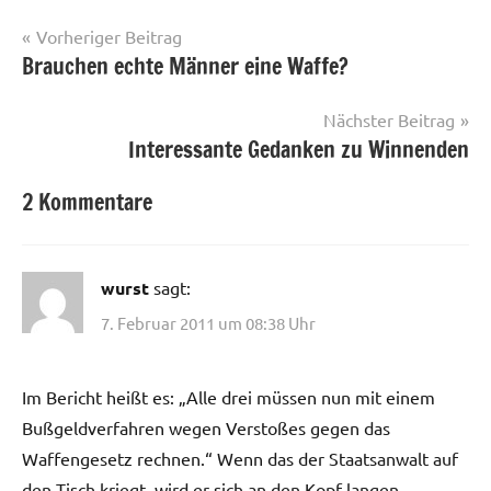
Beitragsnavigation
Vorheriger Beitrag
Brauchen echte Männer eine Waffe?
Nächster Beitrag
Interessante Gedanken zu Winnenden
2 Kommentare
wurst
sagt:
7. Februar 2011 um 08:38 Uhr
Im Bericht heißt es: „Alle drei müssen nun mit einem
Bußgeldverfahren wegen Verstoßes gegen das
Waffengesetz rechnen.“ Wenn das der Staatsanwalt auf
den Tisch kriegt, wird er sich an den Kopf langen.