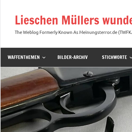
Zum
Inhalt
Lieschen Müllers wunde
springen
The Weblog Formerly Known As Meinungsterror.de (TWF
WAFFENTHEMEN
BILDER-ARCHIV
STICHWORTE