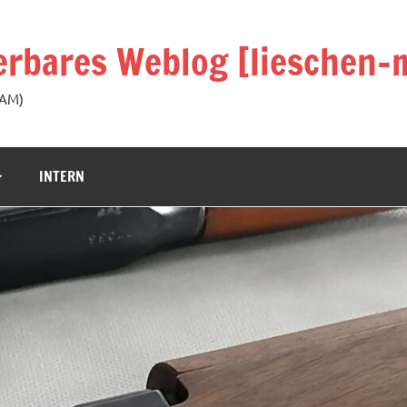
rbares Weblog [lieschen-m
KAM)
INTERN