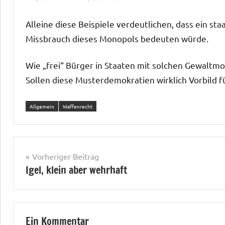
Alleine diese Beispiele verdeutlichen, dass ein st
Missbrauch dieses Monopols bedeuten würde.
Wie „frei“ Bürger in Staaten mit solchen Gewaltmo
Sollen diese Musterdemokratien wirklich Vorbild fü
Allgemein
Waffenrecht
Beitragsnavigation
Vorheriger Beitrag
Igel, klein aber wehrhaft
Ein Kommentar