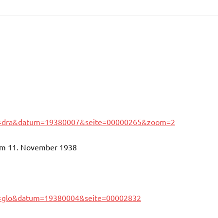
&aid=dra&datum=19380007&seite=00000265&zoom=2
vom 11. November 1938
aid=glo&datum=19380004&seite=00002832