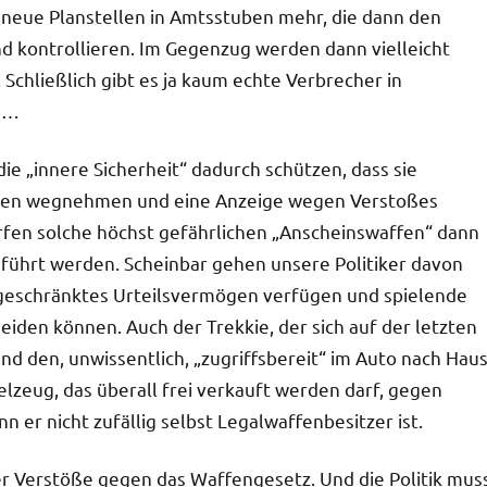
d neue Planstellen in Amtsstuben mehr, die dann den
 kontrollieren. Im Gegenzug werden dann vielleicht
Schließlich gibt es ja kaum echte Verbrecher in
te…
ie „innere Sicherheit“ dadurch schützen, dass sie
tolen wegnehmen und eine Anzeige wegen Verstoßes
rfen solche höchst gefährlichen „Anscheinswaffen“ dann
eführt werden. Scheinbar gehen unsere Politiker davon
ngeschränktes Urteilsvermögen verfügen und spielende
eiden können. Auch der Trekkie, der sich auf der letzten
d den, unwissentlich, „zugriffsbereit“ im Auto nach Hau
ielzeug, das überall frei verkauft werden darf, gegen
n er nicht zufällig selbst Legalwaffenbesitzer ist.
er Verstöße gegen das Waffengesetz. Und die Politik mus