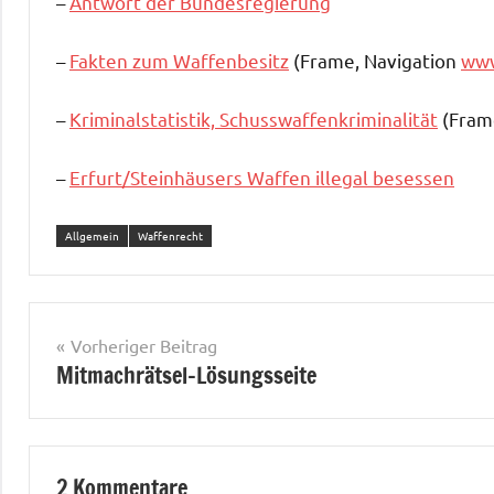
–
Antwort der Bundesregierung
–
Fakten zum Waffenbesitz
(Frame, Navigation
www
–
Kriminalstatistik, Schusswaffenkriminalität
(Fram
–
Erfurt/Steinhäusers Waffen illegal besessen
Allgemein
Waffenrecht
Beitragsnavigation
Vorheriger Beitrag
Mitmachrätsel-Lösungsseite
2 Kommentare