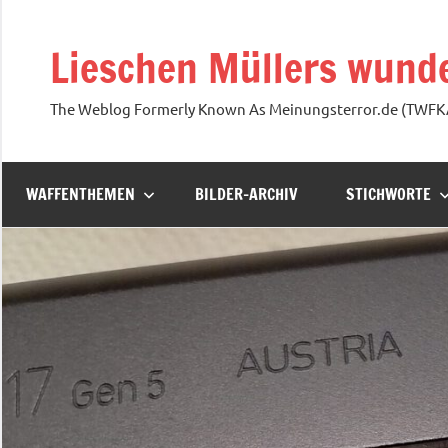
Zum
Inhalt
Lieschen Müllers wunde
springen
The Weblog Formerly Known As Meinungsterror.de (TWF
WAFFENTHEMEN
BILDER-ARCHIV
STICHWORTE