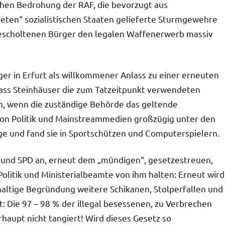
ischen Bedrohung der RAF, die bevorzugt aus
ten“ sozialistischen Staaten gelieferte Sturmgewehre
escholtenen Bürger den legalen Waffenerwerb massiv
ger in Erfurt als willkommener Anlass zu einer erneuten
dass Steinhäuser die zum Tatzeitpunkt verwendeten
n, wenn die zuständige Behörde das geltende
on Politik und Mainstreammedien großzügig unter den
ge und fand sie in Sportschützen und Computerspielern.
on und SPD an, erneut dem „mündigen“, gesetzestreuen,
litik und Ministerialbeamte von ihm halten: Erneut wird
ltige Begründung weitere Schikanen, Stolperfallen und
 Die 97 – 98 % der illegal besessenen, zu Verbrechen
aupt nicht tangiert! Wird dieses Gesetz so