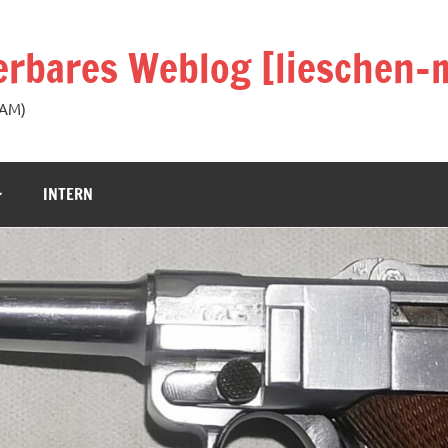
rbares Weblog [lieschen-m
KAM)
INTERN