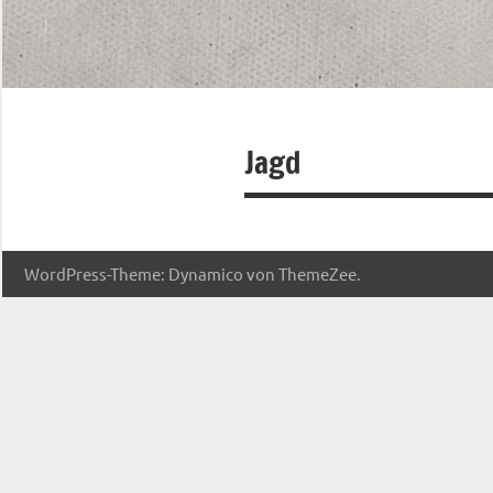
Jagd
WordPress-Theme: Dynamico von ThemeZee.