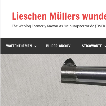
Zum
Inhalt
Lieschen Müllers wunde
springen
The Weblog Formerly Known As Meinungsterror.de (TWF
WAFFENTHEMEN
BILDER-ARCHIV
STICHWORTE